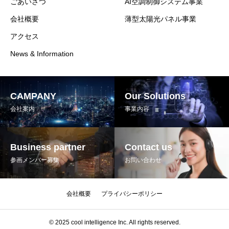
ごあいさつ
AI空調制御システム事業
会社概要
薄型太陽光パネル事業
アクセス
News & Information
CAMPANY
Our Solutions
会社案内
事業内容
Business partner
Contact us
参画メンバー募集
お問い合わせ
会社概要
プライバシーポリシー
© 2025 cool intelligence Inc. All rights reserved.